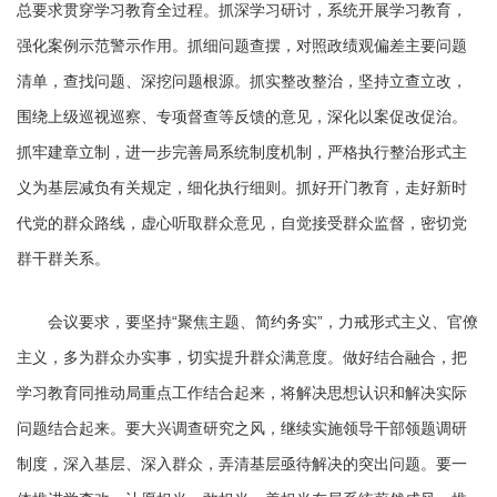
总要求贯穿学习教育全过程。抓深学习研讨，系统开展学习教育，
强化案例示范警示作用。抓细问题查摆，对照政绩观偏差主要问题
清单，查找问题、深挖问题根源。抓实整改整治，坚持立查立改，
围绕上级巡视巡察、专项督查等反馈的意见，深化以案促改促治。
抓牢建章立制，进一步完善局系统制度机制，严格执行整治形式主
义为基层减负有关规定，细化执行细则。抓好开门教育，走好新时
代党的群众路线，虚心听取群众意见，自觉接受群众监督，密切党
群干群关系。
会议要求，要坚持“聚焦主题、简约务实”，力戒形式主义、官僚
主义，多为群众办实事，切实提升群众满意度。做好结合融合，把
学习教育同推动局重点工作结合起来，将解决思想认识和解决实际
问题结合起来。要大兴调查研究之风，继续实施领导干部领题调研
制度，深入基层、深入群众，弄清基层亟待解决的突出问题。要一