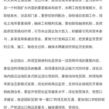
时又具有交通运输、生态环保、旅游景观等多重效应，是当前和今
后一个时期扩大内需的重要载体和抓手。水网工程投资规模大、关
联链条长、涉及部门多，要密切协同配合，加快项目前期工作，强
化土地等要素保障，确保工程顺利实施。要创新投融资机制，发挥
政府投资撬动作用，引导央企国企加大投入，积极吸引民间资本参
与，多渠道筹集建设资金。要努力打造精品工程，把质量监管贯穿
到立项、施工、验收全过程，确保水网建设经得起历史检验。
会议指出，跨境贸易便利化是营造一流营商环境的重要内容。
要促进跨境物流高效畅通，加强通道间及运输方式间对接，深化沿
海内陆沿边地区多式联运进出境协同。要推动绿色贸易、跨境电商
等新业态新模式发展，优化特殊商品监管，支持综合保税区开展保
税检测业务。要提升智慧化监管服务水平，深化智慧海关、智慧口
岸建设，推进国际贸易“单一窗口”跨境互联互通。要加强口岸联防联
控，严把进出口商品质量关，确保通得快、管得住。