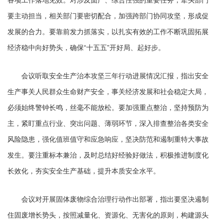
各项工作落地见效。对涉及面广、综合性强的重要任务，牵头部门
要主动担当，相关部门要密切配合，加强跨部门协同攻坚，形成促
发展的合力。要靠前发力抓落实，以扎实有效的工作不断巩固拓展
经济稳中向好势头，确保“十五五”开好局、起好步。
会议听取安全生产治本攻坚三年行动进展情况汇报，指出安全
生产事关人民群众生命财产安全，事关经济发展和社会稳定大局，
必须始终警钟长鸣，丝毫不能放松。要加强重点整治，坚持预防为
主，紧盯重点行业、突出问题、薄弱环节，深入排查整治各类安全
风险隐患，强化值班值守和应急响应，坚决防范和遏制重特大事故
发生。要注重标本兼治，及时总结好经验好做法，积极推进制度化
长效化，夯实安全生产基础，提升本质安全水平。
会议对开展固体废物综合治理行动作出部署，指出要坚决遏制
住固废增长势头，按照减量化、资源化、无害化的原则，构建源头